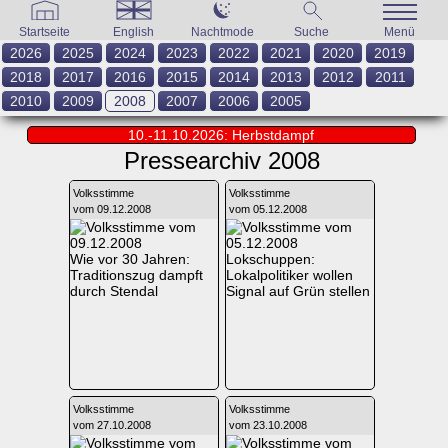
Startseite
English
Nachtmode
Suche
Menü
2026
2025
2024
2023
2022
2021
2020
2019
2018
2017
2016
2015
2014
2013
2012
2011
2010
2009
2008
2007
2006
2005
10.-11.10.2026: Herbstdampf
Pressearchiv 2008
Volksstimme
Volksstimme
vom 09.12.2008
vom 05.12.2008
Wie vor 30 Jahren:
Lokschuppen:
Traditionszug dampft
Lokalpolitiker wollen
durch Stendal
Signal auf Grün stellen
Volksstimme
Volksstimme
vom 27.10.2008
vom 23.10.2008