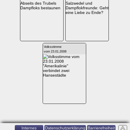
Abseits des Trubels
Salzwedel und
Dampfloks bestaunen
Dampflokfreunde: Geht
eine Liebe zu Ende?
Volksstimme
vom 23.01.2008
"Amerikalinie"
verbindet zwei
Hansestädte
Internes
Datenschutzerklärung
Barrierefreiheit