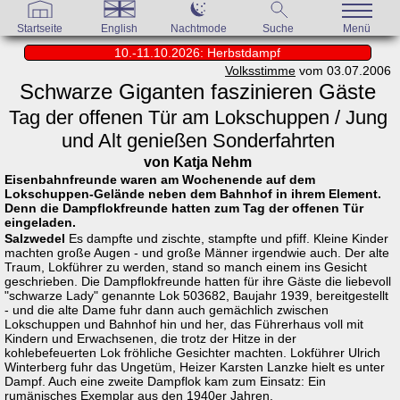
Startseite
English
Nachtmode
Suche
Menü
10.-11.10.2026: Herbstdampf
Volksstimme
vom 03.07.2006
Schwarze Giganten faszinieren Gäste
Tag der offenen Tür am Lokschuppen / Jung
und Alt genießen Sonderfahrten
von Katja Nehm
Eisenbahnfreunde waren am Wochenende auf dem
Lokschuppen-Gelände neben dem Bahnhof in ihrem Element.
Denn die Dampflokfreunde hatten zum Tag der offenen Tür
eingeladen.
Salzwedel
Es dampfte und zischte, stampfte und pfiff. Kleine Kinder
machten große Augen - und große Männer irgendwie auch. Der alte
Traum, Lokführer zu werden, stand so manch einem ins Gesicht
geschrieben. Die Dampflokfreunde hatten für ihre Gäste die liebevoll
"schwarze Lady" genannte Lok 503682, Baujahr 1939, bereitgestellt
- und die alte Dame fuhr dann auch gemächlich zwischen
Lokschuppen und Bahnhof hin und her, das Führerhaus voll mit
Kindern und Erwachsenen, die trotz der Hitze in der
kohlebefeuerten Lok fröhliche Gesichter machten. Lokführer Ulrich
Winterberg fuhr das Ungetüm, Heizer Karsten Lanzke hielt es unter
Dampf. Auch eine zweite Dampflok kam zum Einsatz: Ein
rumänisches Exemplar aus den 1940er Jahren.